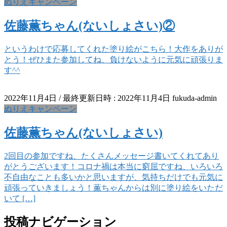
ぬりえキャンペーン
佐藤薫ちゃん(ないしょさい)②
というわけで応募してくれた塗り絵がこちら！大作をありが
とう！ぜひまた参加してね、負けないように元気に頑張りま
す^^
2022年11月4日
/ 最終更新日時 :
2022年11月4日
fukuda-admin
ぬりえキャンペーン
佐藤薫ちゃん(ないしょさい)
2回目の参加ですね、たくさんメッセージ書いてくれてあり
がとうございます！コロナ禍は本当に窮屈ですね、いろいろ
不自由なことも多いかと思いますが、気持ちだけでも元気に
頑張っていきましょう！薫ちゃんからは別に塗り絵をいただ
いて […]
投稿ナビゲーション